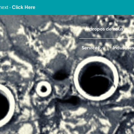
next -
Click Here
À propos de nous
Services
Industries