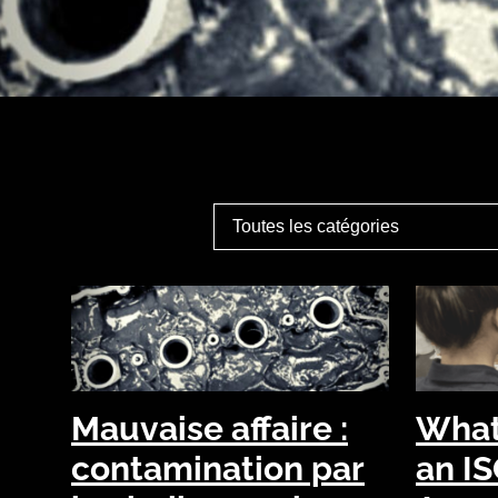
Mauvaise affaire :
What 
contamination par
an I