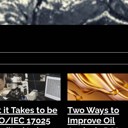
it Takes to be
Two Ways to
SO/IEC 17025
Improve Oil