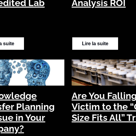
edited Lab
Analysis ROI
la suite
Lire la suite
nowledge
Are You Fallin
sfer Planning
Victim to the 
sue in Your
Size Fits All” T
pany?