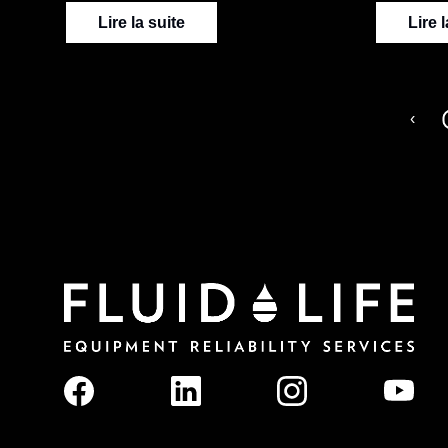
Lire la suite
Lire 
P
‹