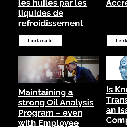
les huiles par les
Accr
liquides de
refroidissement
Lire la suite
Lire 
Is K
Maintaining a
Tran
strong Oil Analysis
an Is
Program – even
Com
with Employee