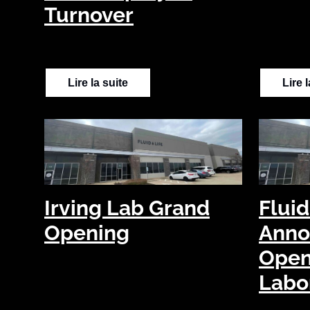
Turnover
Lire la suite
Lire 
Irving Lab Grand
Fluid
Opening
Anno
Open
Labor