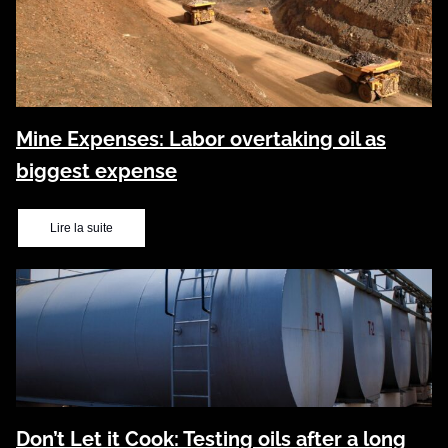
Mine Expenses: Labor overtaking oil as
biggest expense
Lire la suite
Don’t Let it Cook: Testing oils after a long